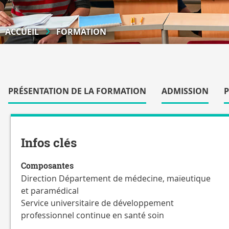
ACCUEIL
FORMATION
Accéder
aux
PRÉSENTATION DE LA FORMATION
ADMISSION
sections
de
Détails
la
fiche
Infos clés
Composantes
Direction Département de médecine, maïeutique
et paramédical
Service universitaire de développement
professionnel continue en santé soin