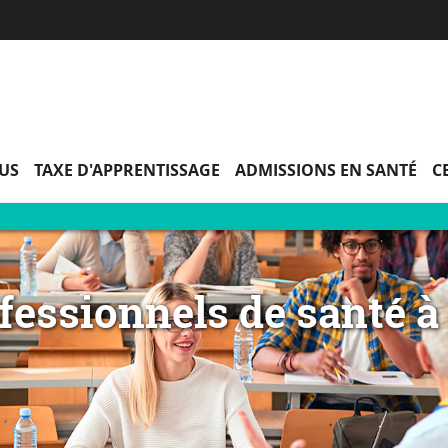
Aller
Navigation
Accès
Connexion
au
directs
contenu
PUS
TAXE D'APPRENTISSAGE
ADMISSIONS EN SANTÉ
C
essionnels de santé à 