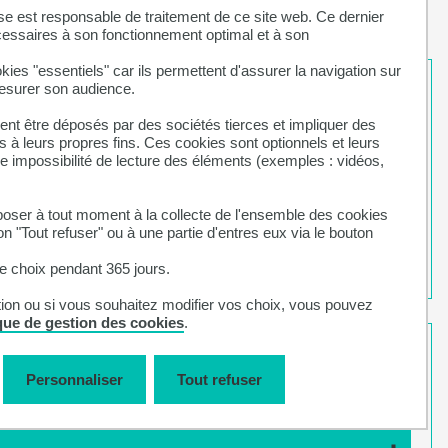
se est responsable de traitement de ce site web. Ce dernier
cessaires à son fonctionnement optimal et à son
kies "essentiels" car ils permettent d'assurer la navigation sur
mesurer son audience.
nt être déposés par des sociétés tierces et impliquer des
 à leurs propres fins. Ces cookies sont optionnels et leurs
ne impossibilité de lecture des éléments (exemples : vidéos,
s points qui seront à traiter.
ser à tout moment à la collecte de l'ensemble des cookies
t les modalités de contrôle des connaissances en
on "Tout refuser" ou à une partie d'entres eux via le bouton
versitaires.
 choix pendant 365 jours.
tion ou si vous souhaitez modifier vos choix, vous pouvez
ique de gestion des cookies
.
Personnaliser
Tout refuser