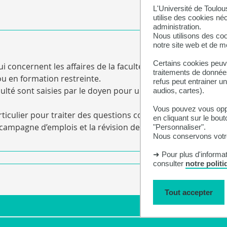
L'Université de Toulou
utilise des cookies né
administration.
Nous utilisons des coo
notre site web et de 
Certains cookies peuve
ui concernent les affaires de la faculté.
traitements de données
 ou en formation restreinte.
refus peut entrainer u
ulté sont saisies par le doyen pour un avis consultatif sur de
audios, cartes).
Vous pouvez vous oppo
articulier pour traiter des questions concernant le budget e
en cliquant sur le bout
campagne d’emplois et la révision des effectifs hospitalo-uni
"Personnaliser".
Nous conservons votre
➜ Pour plus d'informa
consulter
notre polit
Tout accepter