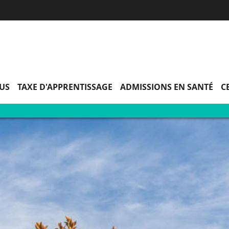
Aller
Navigation
Accès
Connexion
au
directs
contenu
PUS
TAXE D'APPRENTISSAGE
ADMISSIONS EN SANTÉ
C