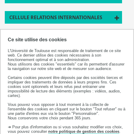
CELLULE RELATIONS INTERNATIONALES
SERVICE UNIVERSITAIRE DE DÉVELOPPEMENT
Ce site utilise des cookies
PROFESSIONNEL CONTINU EN SANTÉ SOINS
(SUDPC2S)
L'Université de Toulouse est responsable de traitement de ce site
web. Ce dernier utilise des cookies nécessaires à son
fonctionnement optimal et à son administration.
Nous utilisons des cookies "essentiels" car ils permettent d'assurer
la navigation sur notre site web et de mesurer son audience.
Certains cookies peuvent être déposés par des sociétés tierces et
impliquer des traitements de données à leurs propres fins. Ces
Les services communs
cookies sont optionnels et leurs refus peut entrainer une
impossibilité de lecture des éléments (exemples : vidéos, audios,
cartes).
DIVISION DES RESSOURCES HUMAINES ET
Vous pouvez vous opposer à tout moment à la collecte de
FINANCES
l'ensemble des cookies en cliquant sur le bouton "Tout refuser" ou à
une partie d'entres eux via le bouton "Personnaliser".
Nous conservons votre choix pendant 365 jours.
DIVISION DU NUMÉRIQUE
➜ Pour plus d'information ou si vous souhaitez modifier vos choix,
vous pouvez consulter
notre politique de gestion des cookies
.