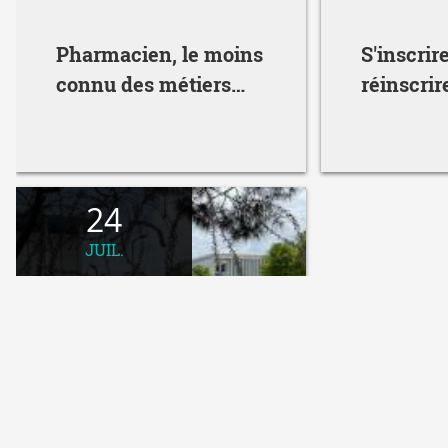
Pharmacien, le moins
S'inscrir
connu des métiers
réinscrir
connus
l'universi
maintena
ligne un
24
JUIL.
17
AOÛT
Fermeture