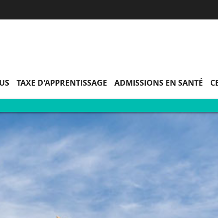
Aller
Navigation
Accès
Connexion
au
directs
contenu
PUS
TAXE D'APPRENTISSAGE
ADMISSIONS EN SANTÉ
C