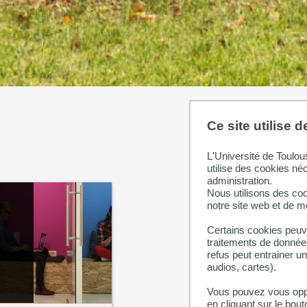
Ce site utilise 
Les art
L'Université de Toulou
utilise des cookies né
administration.
Nous utilisons des coo
notre site web et de 
Certains cookies peuve
traitements de données
refus peut entrainer u
audios, cartes).
Vous pouvez vous oppo
en cliquant sur le bout