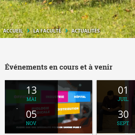
ACCUEIL
LA FACULTÉ
ACTUALITÉS
Événements en cours et à venir
13
01
MAI
JUIL.
05
30
NOV.
SEPT.