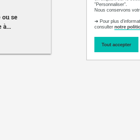
"Personnaliser".
Nous conservons votre
e ou se
➜ Pour plus d'informa
e à
consulter
notre polit
té : c'est
nt et en
Tout accepter
iquement !