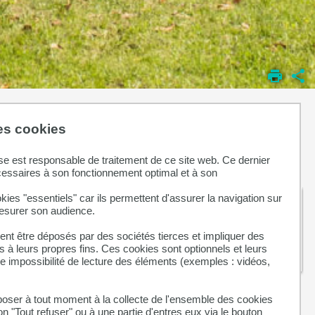
des cookies
icles
se est responsable de traitement de ce site web. Ce dernier
cessaires à son fonctionnement optimal et à son
Retour sur l’After Santé « L’éco-
kies "essentiels" car ils permettent d'assurer la navigation sur
mesurer son audience.
responsabilité au cœur de la santé »
nt être déposés par des sociétés tierces et impliquer des
 à leurs propres fins. Ces cookies sont optionnels et leurs
ne impossibilité de lecture des éléments (exemples : vidéos,
ser à tout moment à la collecte de l'ensemble des cookies
on "Tout refuser" ou à une partie d'entres eux via le bouton