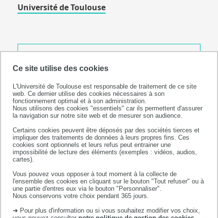
Université de Toulouse
Université de Toulouse
Ce site utilise des cookies
118 route de Narbonne
31062 TOULOUSE CEDEX 9
L'Université de Toulouse est responsable de traitement de ce site
téléphone +33 (0)5 61 55 66 11
web. Ce dernier utilise des cookies nécessaires à son
fonctionnement optimal et à son administration.
Nous utilisons des cookies "essentiels" car ils permettent d'assurer
93827139200012
Siret :
la navigation sur notre site web et de mesurer son audience.
Certains cookies peuvent être déposés par des sociétés tierces et
impliquer des traitements de données à leurs propres fins. Ces
cookies sont optionnels et leurs refus peut entrainer une
impossibilité de lecture des éléments (exemples : vidéos, audios,
cartes).
Vous pouvez vous opposer à tout moment à la collecte de
l'ensemble des cookies en cliquant sur le bouton "Tout refuser" ou à
DIRECTION DE PUBLICATION
une partie d'entres eux via le bouton "Personnaliser".
Nous conservons votre choix pendant 365 jours.
TECHNOLOGIES ET CONCEPTION
➜ Pour plus d'information ou si vous souhaitez modifier vos choix,
vous pouvez consulter
notre politique de gestion des cookies
.