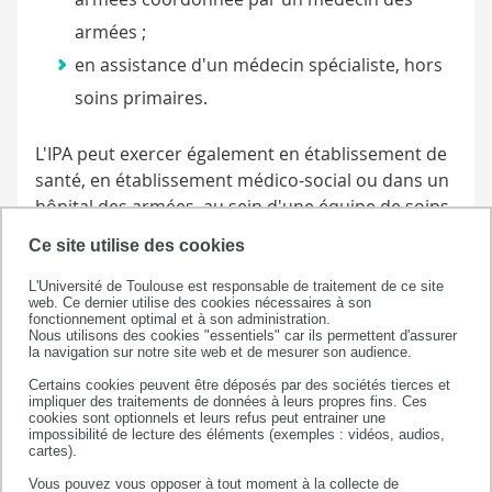
armées ;
en assistance d'un médecin spécialiste, hors
soins primaires.
L'IPA peut exercer également en établissement de
santé, en établissement médico-social ou dans un
hôpital des armées, au sein d'une équipe de soins
coordonnée par un médecin.
Ce site utilise des cookies
L'Université de Toulouse est responsable de traitement de ce site
web. Ce dernier utilise des cookies nécessaires à son
fonctionnement optimal et à son administration.
Nous utilisons des cookies "essentiels" car ils permettent d'assurer
la navigation sur notre site web et de mesurer son audience.
Certains cookies peuvent être déposés par des sociétés tierces et
impliquer des traitements de données à leurs propres fins. Ces
cookies sont optionnels et leurs refus peut entrainer une
impossibilité de lecture des éléments (exemples : vidéos, audios,
Faculté de santé
cartes).
133 route de Narbonne
Vous pouvez vous opposer à tout moment à la collecte de