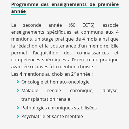
Programme des enseignements de première
année
La se
c
o
nd
e a
nn
é
e (
6
0 E
C
T
S
), ass
o
cie
en
s
eig
n
e
m
ents
s
p
écifi
qu
es et c
om
m
un
s a
u
x 4
m
enti
o
n
s
,
u
n stage
p
rat
i
qu
e
d
e 4
mo
i
s ai
n
si
qu
e
la réd
a
cti
o
n et la s
o
u
t
e
n
a
n
c
e
d
’
u
n
m
é
m
o
ire. Elle
p
e
r
m
e
t l’ac
qu
is
i
ti
o
n
d
es c
o
nn
ais
s
a
n
ces
e
t
c
o
m
p
é
t
ences spécif
iqu
es à l’ex
e
rc
i
ce en p
r
ati
qu
e
a
v
a
n
cée
r
elat
i
v
es à la
m
ent
i
o
n
c
h
o
isie.
e
Les 4 mentions au choix en 2
année :
Oncologie et hémato-oncologie
Maladie rénale chronique, dialyse,
transplantation rénale
Pathologies chroniques stabilisées
Psychiatrie et santé mentale