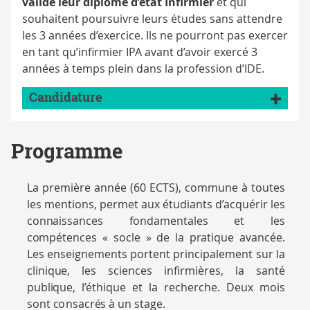
validé leur diplôme d’état Infirmier
et qui
souhaitent poursuivre leurs études sans attendre
les 3 années d’exercice. Ils ne pourront pas exercer
en tant qu’infirmier IPA avant d’avoir exercé 3
années à temps plein dans la profession d’IDE.
Candidature
Programme
La
p
r
e
m
iè
r
e a
nn
ée (
6
0
E
CTS),
c
o
mm
un
e à toutes
les
m
enti
o
n
s,
p
er
m
et a
u
x é
t
u
d
ia
n
ts
d
’ac
qu
érir l
e
s
c
o
nn
aissa
n
c
e
s f
o
nd
a
m
entales et
l
es
c
omp
é
t
enc
e
s «
s
o
cle »
d
e
l
a
p
r
ati
qu
e a
v
a
n
c
é
e
.
L
es ensei
g
n
e
m
e
n
ts
p
o
r
t
e
n
t
p
ri
n
ci
p
ale
m
ent sur la
cli
n
i
qu
e, les scie
n
c
es i
n
f
i
r
m
iè
r
es, la s
a
n
té
p
ub
l
iqu
e, l’éthi
qu
e
e
t la
r
echerc
h
e.
D
eux
mo
is
s
o
n
t
c
o
n
sacr
é
s à
u
n s
t
a
g
e.