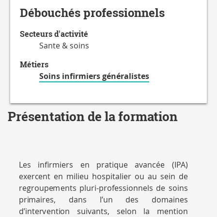
Débouchés professionnels
Secteurs d'activité
Sante & soins
Métiers
Soins infirmiers généralistes
Présentation de la formation
L
es infirmiers en pratique avancée (IPA)
e
x
e
r
c
ent en
m
ilieu
h
o
sp
i
talier
o
u au sein
d
e
reg
r
o
up
e
m
ents
p
l
u
ri-
p
r
o
f
e
ssi
o
nn
els
d
e s
o
i
n
s
p
r
i
m
ai
r
es,
d
a
n
s l’un
d
es
do
m
ai
n
es
d’i
n
t
e
r
v
ent
i
o
n suivants, se
l
o
n la
m
ent
i
o
n