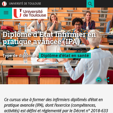
Aller
Navigation
Accès
Connexion
UNIVERSITÉ DE TOULOUSE
au
directs
contenu
Diplôme d’Etat Infirmier en
pratique avancée (IPA)
Type de diplôme
Diplôme d'état en santé
ACCUEIL
FORMATION
PARAMÉDICAL
IPA
Résumé
Ce cursus vise à former des infirmiers diplômés d’état en
pratique avancée (IPA), dont l’exercice (compétences,
activités) est défini et réglementé par le Décret n° 2018-633