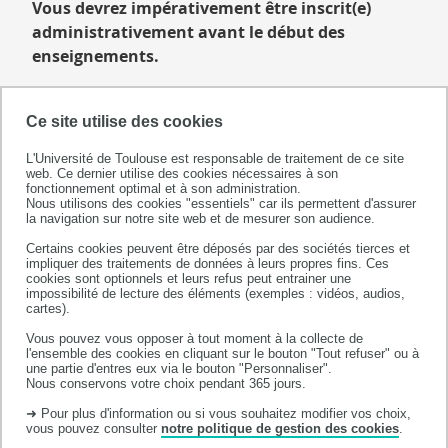
Vous devrez impérativement être inscrit(e)
administrativement avant le début des
enseignements.
Ce site utilise des cookies
L'Université de Toulouse est responsable de traitement de ce site
web. Ce dernier utilise des cookies nécessaires à son
fonctionnement optimal et à son administration.
Nous utilisons des cookies "essentiels" car ils permettent d'assurer
la navigation sur notre site web et de mesurer son audience.
Certains cookies peuvent être déposés par des sociétés tierces et
impliquer des traitements de données à leurs propres fins. Ces
cookies sont optionnels et leurs refus peut entrainer une
impossibilité de lecture des éléments (exemples : vidéos, audios,
Faculté de santé
cartes).
133 route de Narbonne
Vous pouvez vous opposer à tout moment à la collecte de
31062 TOULOUSE CEDEX 09
l'ensemble des cookies en cliquant sur le bouton "Tout refuser" ou à
une partie d'entres eux via le bouton "Personnaliser".
Tél: +33 (0)5 62 88 90 00
Nous conservons votre choix pendant 365 jours.
➜ Pour plus d'information ou si vous souhaitez modifier vos choix,
vous pouvez consulter
notre politique de gestion des cookies
.