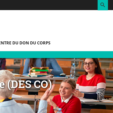
RE
ENTRE DU DON DU CORPS
le (DES CO)