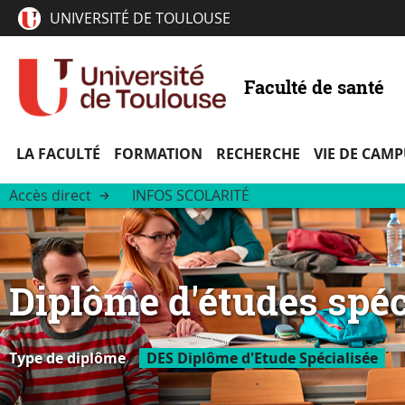
UNIVERSITÉ DE TOULOUSE
Faculté de santé
LA FACULTÉ
FORMATION
RECHERCHE
VIE DE CAM
Accès direct
INFOS SCOLARITÉ
Diplôme d'études spéc
Type de diplôme
DES Diplôme d'Etude Spécialisée