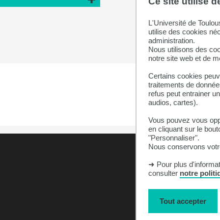
Ce site utilise 
L'Université de Toulou
utilise des cookies né
administration.
Nous utilisons des coo
notre site web et de 
Certains cookies peuve
traitements de données
refus peut entrainer u
audios, cartes).
Vous pouvez vous oppo
en cliquant sur le bout
"Personnaliser".
Nous conservons votre
➜ Pour plus d'informa
consulter
notre polit
Tout accepter
Accès campus
Plan du site