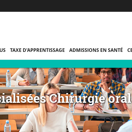
Aller
Navigation
Accès
Connexion
au
directs
contenu
PUS
TAXE D'APPRENTISSAGE
ADMISSIONS EN SANTÉ
C
ialisées Chirurgie ora