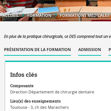
ACCUEIL
FORMATION
FORMATIONS MÉDICALES
Résumé
En plus de la pratique chirurgicale, ce DES comprend tout un 
Accéder
aux
PRÉSENTATION DE LA FORMATION
ADMISSION
sections
de
Détails
la
fiche
Infos clés
Composante
Direction Département de chirurgie dentaire
Lieu(x) des enseignements
Toulouse - 3, ch des Maraichers