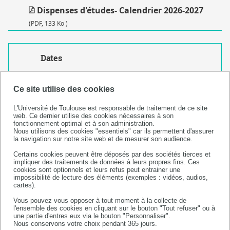
Dispenses d'études- Calendrier 2026-2027
(PDF, 133 Ko )
Dates
Créé le
9 décembre 2025
Ce site utilise des cookies
L'Université de Toulouse est responsable de traitement de ce site
web. Ce dernier utilise des cookies nécessaires à son
fonctionnement optimal et à son administration.
Nous utilisons des cookies "essentiels" car ils permettent d'assurer
la navigation sur notre site web et de mesurer son audience.
Certains cookies peuvent être déposés par des sociétés tierces et
impliquer des traitements de données à leurs propres fins. Ces
cookies sont optionnels et leurs refus peut entrainer une
impossibilité de lecture des éléments (exemples : vidéos, audios,
cartes).
Faculté de santé
Vous pouvez vous opposer à tout moment à la collecte de
l'ensemble des cookies en cliquant sur le bouton "Tout refuser" ou à
133 route de Narbonne
une partie d'entres eux via le bouton "Personnaliser".
31062 TOULOUSE CEDEX 09
Nous conservons votre choix pendant 365 jours.