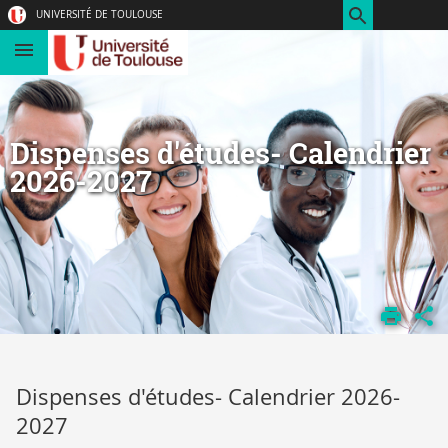
Aller
Navigation
Accès
Connexion
UNIVERSITÉ DE TOULOUSE
au
directs
contenu
Dispenses d'études- Calendrier
2026-2027
FACULTÉ
SANTÉ
Dispenses d'études- Calendrier 2026-
2027