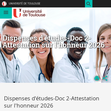
Aller
Navigation
Accès
Connexion
UNIVERSITÉ DE TOULOUSE
au
directs
contenu
Dispenses d'études-Doc 2-
Attestation sur l'honneur 2026
ACCUEIL
ADMISSIONS
EN SANTÉ
DISPENSES
Dispenses d'études-Doc 2-Attestation
D'ÉTUDES
sur l'honneur 2026
(ARRÊTÉ