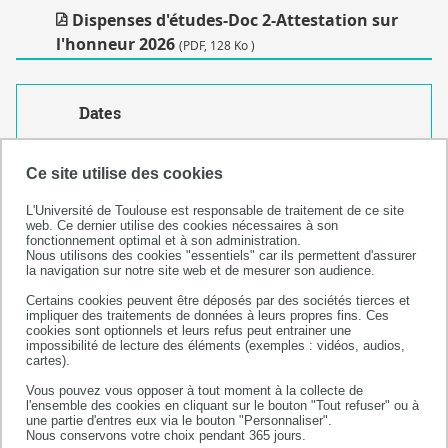
DU
Dispenses d'études-Doc 2-Attestation sur
13/12/2019)
l'honneur 2026
(PDF, 128 Ko )
Dates
Créé le
9 décembre 2025
Ce site utilise des cookies
L'Université de Toulouse est responsable de traitement de ce site
web. Ce dernier utilise des cookies nécessaires à son
fonctionnement optimal et à son administration.
Nous utilisons des cookies "essentiels" car ils permettent d'assurer
la navigation sur notre site web et de mesurer son audience.
Certains cookies peuvent être déposés par des sociétés tierces et
impliquer des traitements de données à leurs propres fins. Ces
cookies sont optionnels et leurs refus peut entrainer une
impossibilité de lecture des éléments (exemples : vidéos, audios,
cartes).
Faculté de santé
Vous pouvez vous opposer à tout moment à la collecte de
l'ensemble des cookies en cliquant sur le bouton "Tout refuser" ou à
133 route de Narbonne
une partie d'entres eux via le bouton "Personnaliser".
31062 TOULOUSE CEDEX 09
Nous conservons votre choix pendant 365 jours.