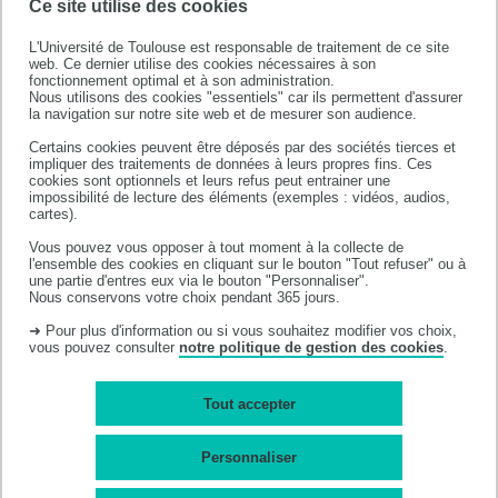
Ce site utilise des cookies
L'Université de Toulouse est responsable de traitement de ce site
web. Ce dernier utilise des cookies nécessaires à son
fonctionnement optimal et à son administration.
Nous utilisons des cookies "essentiels" car ils permettent d'assurer
la navigation sur notre site web et de mesurer son audience.
Certains cookies peuvent être déposés par des sociétés tierces et
impliquer des traitements de données à leurs propres fins. Ces
cookies sont optionnels et leurs refus peut entrainer une
impossibilité de lecture des éléments (exemples : vidéos, audios,
Faculté de santé
cartes).
133 route de Narbonne
Vous pouvez vous opposer à tout moment à la collecte de
31062 TOULOUSE CEDEX 09
l'ensemble des cookies en cliquant sur le bouton "Tout refuser" ou à
une partie d'entres eux via le bouton "Personnaliser".
Tél: +33 (0)5 62 88 90 00
Nous conservons votre choix pendant 365 jours.
➜ Pour plus d'information ou si vous souhaitez modifier vos choix,
vous pouvez consulter
notre politique de gestion des cookies
.
Accès campus
Mentions légales
Tout accepter
Plan du site
Accessibilité : non-
conforme
Personnaliser
Cookies