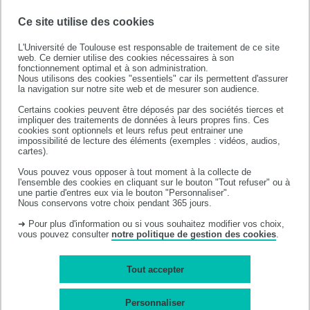
Faculté de santé
Ce site utilise des cookies
L'Université de Toulouse est responsable de traitement de ce site
web. Ce dernier utilise des cookies nécessaires à son
fonctionnement optimal et à son administration.
Nous utilisons des cookies "essentiels" car ils permettent d'assurer
la navigation sur notre site web et de mesurer son audience.
Certains cookies peuvent être déposés par des sociétés tierces et
impliquer des traitements de données à leurs propres fins. Ces
cookies sont optionnels et leurs refus peut entrainer une
impossibilité de lecture des éléments (exemples : vidéos, audios,
cartes).
Faculté de santé
Vous pouvez vous opposer à tout moment à la collecte de
l'ensemble des cookies en cliquant sur le bouton "Tout refuser" ou à
133 route de Narbonne
une partie d'entres eux via le bouton "Personnaliser".
31062 TOULOUSE CEDEX 09
Nous conservons votre choix pendant 365 jours.
Tél: +33 (0)5 62 88 90 00
➜ Pour plus d'information ou si vous souhaitez modifier vos choix,
vous pouvez consulter
notre politique de gestion des cookies
.
Tout accepter
Accès campus
Mentions légales
Plan du site
Accessibilité : non-
Personnaliser